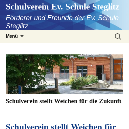
Zum
Schulverein Ev. Schule Steglitz
Inhalt
Förderer und Freunde der Ev. Schule
springen
Steglitz
Suchen
Menü
nach:
Schulverein stellt Weichen für die Zukunft
Schulverein stellt Weichen für