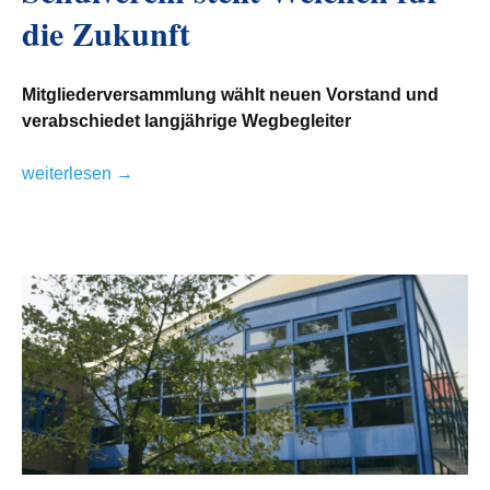
die Zukunft
Mitgliederversammlung wählt neuen Vorstand und
verabschiedet langjährige Wegbegleiter
Schulverein stellt Weichen für die Zukunft
weiterlesen
→