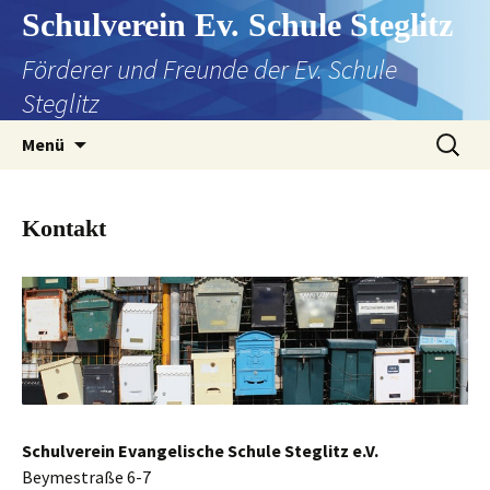
Zum
Schulverein Ev. Schule Steglitz
Inhalt
Förderer und Freunde der Ev. Schule
springen
Steglitz
Suchen
Menü
nach:
Kontakt
Schulverein Evangelische Schule Steglitz e.V.
Beymestraße 6-7