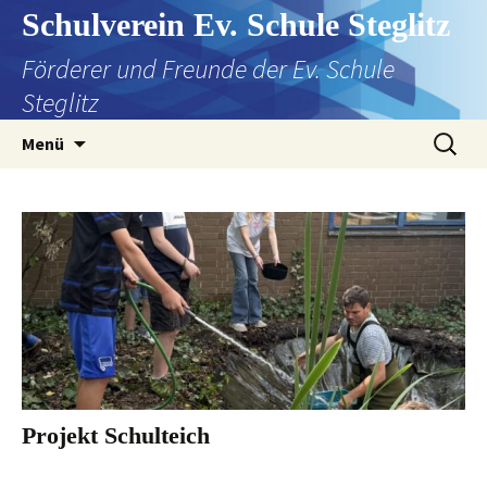
Zum
Schulverein Ev. Schule Steglitz
Inhalt
Förderer und Freunde der Ev. Schule
springen
Steglitz
Suchen
Menü
nach:
Projekt Schulteich